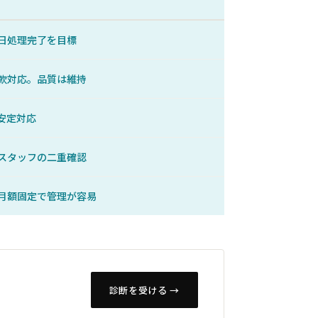
）
日処理完了を目標
軟対応。品質は維持
安定対応
スタッフの二重確認
月額固定で管理が容易
診断を受ける →
。