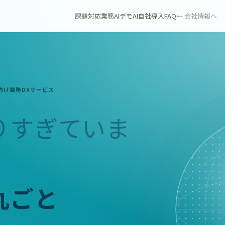
課題
対応業務
AIデモ
AI自社導入
FAQ
← 会社情報へ
向け業務DXサービス
りすぎていま
丸ごと