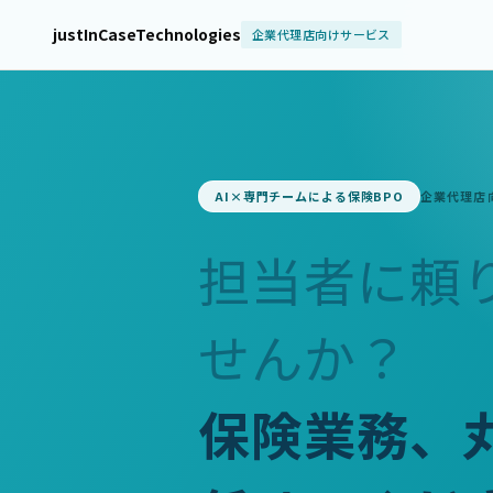
justInCaseTechnologies
企業代理店向けサービス
AI×専門チームによる保険BPO
企業代理店
担当者に頼
せんか？
保険業務、